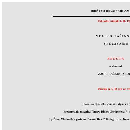
DRUŠTVO HRVATSKIH ZA
Pokladni utorak 9. II. 19
V E L I K O F A Š I N S
S P E L A V A NJ E
R E D U T A
u dvorani
ZAGREBAČKOG ZBO
Početak u 8. 30 sati na ve
Ulaznina Din. 20.-, članovi, djaci i k
Predprodaja ulaznica: Trgov. Dimec, Žerjavićeva 7 -
trg. Štos, Vlaška 82 - gostiona Baršić, Ilica 208 - trg. Broz, Nova 