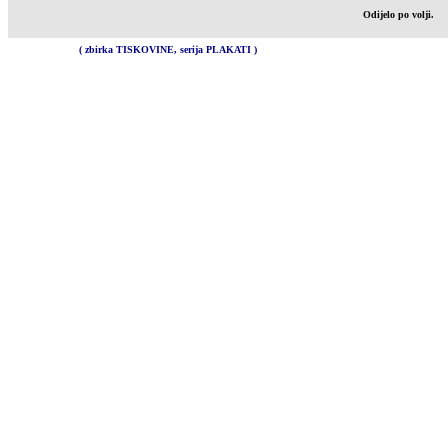
Odijelo po volji.
( zbirka TISKOVINE, serija PLAKATI )